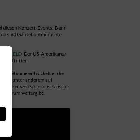
ei diesen Konzert-Events! Denn
i – da sind Gänsehautmomente
HITFIELD
.
Der US-Amerikaner
en Auftritten.
einer Stimme entwickelt er die
rmation unter anderem auf
konnte er wertvolle musikalische
Publikum weitergibt.