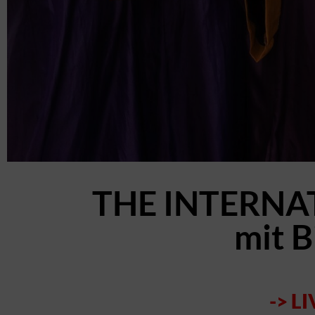
THE INTERNA
mit B
->
LI