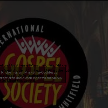
l und lässt keine Wünsche offen. Mit den
 Saints“ oder „Oh Happy Day“ ist die gute Laune
Klicke hier, um Marketing-Cookies zu
nce, fesselnde Arrangements und das
kzeptieren und diesen Inhalt zu aktivieren
So klingt das Leben!