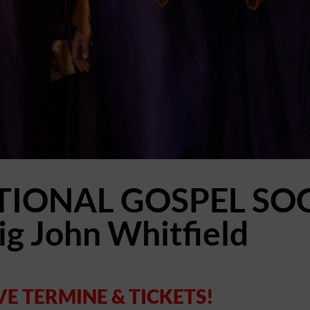
TIONAL GOSPEL SO
ig John Whitfield
VE TERMINE & TICK
ETS!