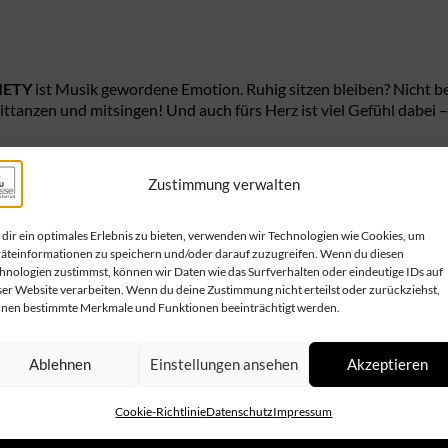
IETY
ist Musik gewordene Emotion. Ruhig sitzen bleiben? Nicht b
mittanzen und mitsingen! Und auch fürs Herz ist viel Gefühl dabe
pel-Chores ist der Mann mit dem klingenden Namen
BIG JOHN W
Zustimmung verwalten
erreichische und europäische Musikszene mit seinen energiegeladen
 sprichwörtlich die Gospelmusik. Mit der Kraft und der Dynamik s
dir ein optimales Erlebnis zu bieten, verwenden wir Technologien wie Cookies, um
 letzten 10 Jahren hat er bereits als Leadsänger einer Gospel-Fo
äteinformationen zu speichern und/oder darauf zuzugreifen. Wenn du diesen
hnologien zustimmst, können wir Daten wie das Surfverhalten oder eindeutige IDs auf
inz seine Zuhörer beeindruckt. Auf diesen ausverkauften Touren 
ser Website verarbeiten. Wenn du deine Zustimmung nicht erteilst oder zurückziehst,
Chor
THE INTERNATIONAL GOSPEL SOCIETY
dem begeisterten 
nen bestimmte Merkmale und Funktionen beeinträchtigt werden.
Ablehnen
Einstellungen ansehen
Akzeptieren
Cookie-Richtlinie
Datenschutz
Impressum