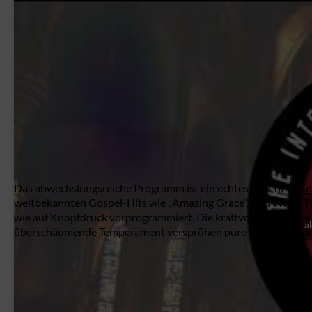
Das abwechslungsreiche Programm ist ein echtes Best of Gospe
weltbekannten Gospel-Hits wie „Amazing Grace“, „Oh When The
wie auf Knopfdruck vorprogrammiert. Die kraftvolle Performa
a
überschäumende Temperament versprühen pure Lebensfreude. 