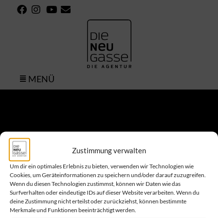
MENÜ
bachata
Zustimmung verwalten
Um dir ein optimales Erlebnis zu bieten, verwenden wir Technologien wie
Cookies, um Geräteinformationen zu speichern und/oder darauf zuzugreifen.
Wenn du diesen Technologien zustimmst, können wir Daten wie das
Surfverhalten oder eindeutige IDs auf dieser Website verarbeiten. Wenn du
deine Zustimmung nicht erteilst oder zurückziehst, können bestimmte
Merkmale und Funktionen beeinträchtigt werden.