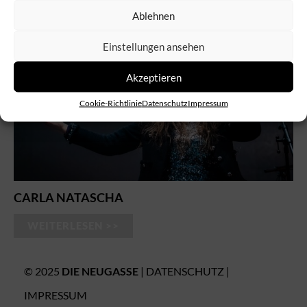
PROJEKTE
Ablehnen
Einstellungen ansehen
Akzeptieren
Cookie-Richtlinie
Datenschutz
Impressum
CARLA NATASCHA
WEITERLESEN >>
© 2025
DIE NEUGASSE
|
DATENSCHUTZ
|
IMPRESSUM