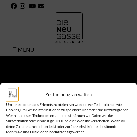
MENÜ
Symposium
Zustimmung verwalten
Um dir ein optimales Erlebnis zu bieten, verwenden wir Technologien wie
Cookies, um Geräteinformationen zu speichern und/oder darauf zuzugreifen.
Wenn du diesen Technologien zustimmst, können wir Daten wie das
Surfverhalten oder eindeutige IDs auf dieser Website verarbeiten. Wenn du
deine Zustimmung nicht erteilst oder zurückziehst, können bestimmte
Merkmale und Funktionen beeinträchtigt werden.