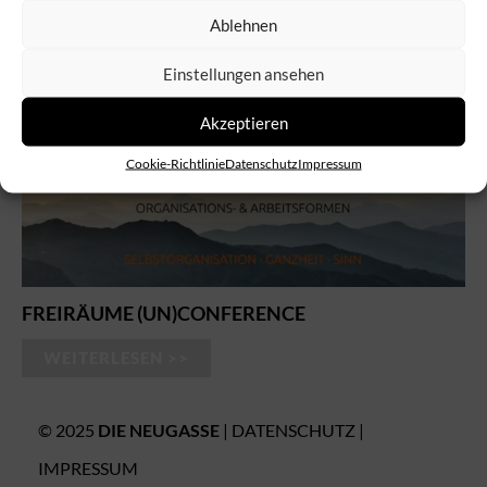
PROJEKTE
Ablehnen
Einstellungen ansehen
Akzeptieren
Cookie-Richtlinie
Datenschutz
Impressum
FREIRÄUME (UN)CONFERENCE
WEITERLESEN >>
© 2025
DIE NEUGASSE
|
DATENSCHUTZ
|
IMPRESSUM