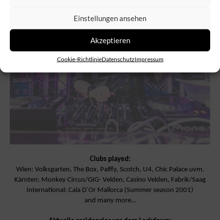
Einstellungen ansehen
Akzeptieren
Cookie-Richtlinie
Datenschutz
Impressum
Clubs played:
Wien: Volksgarten, The Box, Palffy, Scotch, U4, Chic Palace uvm.
Kärnten: Monkey Circus/GIG- Velden, Casino Velden, Fabrik/Saag
International: Cala D´Or Mallorca (Summer season 2001)
and many more…